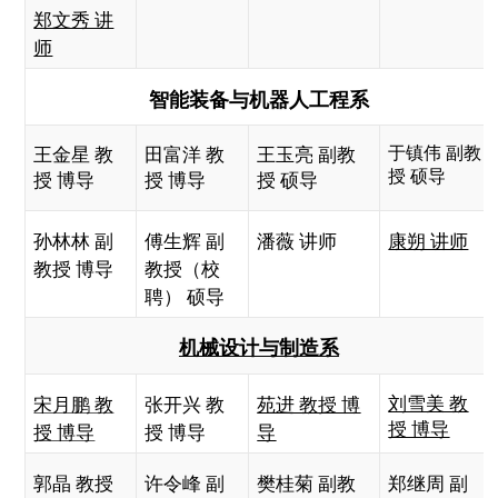
郑文秀 讲
师
智能装备与机器人工程系
于镇伟 副教
王金星 教
田富洋 教
王玉亮 副教
授 硕导
授 博导
授 博导
授 硕导
孙林林 副
傅生辉 副
潘薇 讲师
康朔 讲师
教授 博导
教授（校
聘） 硕导
机械设计与制造系
刘雪美 教
宋月鹏 教
张开兴 教
苑进 教授 博
授 博导
授 博导
授 博导
导
郭晶 教授
许令峰 副
樊桂菊 副教
郑继周 副