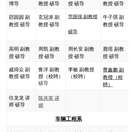
博导
教授 硕导
授 硕导
教授 硕导
范国强 副教授
邵园园 副
玄冠涛 副
牛子孺 副
教授 硕导
教授 硕导
教授 硕导
硕导
高明 副教
周凯 副教
周长安 副教
鹿瑶 副教
授 硕导
授 硕导
授 硕导
授 硕导
戚得众 副
鲁洋
副教
李敏
副教授
曹鑫鹏
副
教授 硕导
授（校聘）
（校聘）
教
授（校
硕导
聘）
任龙龙 讲
陈兆英 讲
师 硕导
师
车辆工程系