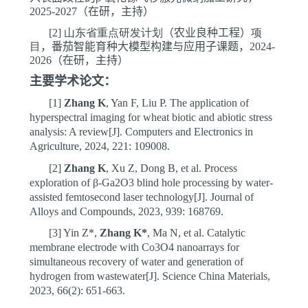
2025-2027
（
在研，主持
）
[2]
山东省重点研发计划
（
农业良种工程
）
项
目
，番茄智能育种大模型构建与应用子课题，
2024-
2026
（
在研，主持
）
主要学术论文：
[1]
Zhang K
, Yan F, Liu P. The application of
hyperspectral imaging for wheat biotic and abiotic stress
analysis: A review[J]. Computers and Electronics in
Agriculture, 2024, 221: 109008.
[2]
Zhang K
, Xu Z, Dong B, et al. Process
exploration of β-Ga2O3 blind hole processing by water-
assisted femtosecond laser technology[J]. Journal of
Alloys and Compounds, 2023, 939: 168769.
[3]
Yin Z*,
Zhang K*
, Ma N, et al. Catalytic
membrane electrode with Co3O4 nanoarrays for
simultaneous recovery of water and generation of
hydrogen from wastewater[J]. Science China Materials,
2023, 66(2): 651-663.