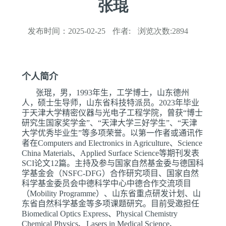
张琨
发布时间：
2025-02-25
作者:
浏览次数:
2894
个人简介
张琨，男，
1993
年生，工学博士，山东德州
人，硕士生导师，山东省科技特派员。
2023
年毕业
于天津大学精密仪器与光电子工程学院，曾获“博士
研究生国家奖学金”、“天津大学三好学生”、“天津
大学优秀毕业生”等多项荣誉。以第一作者或通讯作
者在
Computers and Electronics in Agriculture
、
Science
China Materials
、
Applied Surface Science
等期刊发表
SCI
论文
12
篇。主持及参与国家自然基金委与德国科
学基金会（
NSFC-DFG
）合作研究项目、国家自然
科学基金委员会中德科学中心中德合作交流项目
（
Mobility Programme
）、山东省重点研发计划、山
东省自然科学基金等多项课题研究。目前受邀担任
Biomedical Optics Express
、
Physical Chemistry
Chemical Physics
、
Lasers in Medical Science
、