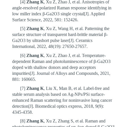
[4]
Zhang K
, Xu Z, Zhao J, et al. Anisotropies of
angle-resolved polarized Raman response identifying in
low miller index β-Ga2O3 single crystal[J]. Applied
Surface Science, 2022, 581: 152426.
[5]
Zhang K
, Xu Z, Wang H, et al. Patterning the
surface structure of transparent hard-brittle material β-
Ga2O3 by ultrashort pulse laser[J]. Ceramics
International, 2022, 48(19): 27650-27657.
[6]
Zhang K
, Xu Z, Zhao J, et al. Temperature-
dependent Raman and photoluminescence of β-Ga2O3
doped with shallow donors and deep acceptors
impurities[J]. Journal of Alloys and Compounds, 2021,
881: 160665.
[7]
Zhang K
, Liu X, Man B, et al. Label-free and
stable serum analysis based on Ag-NPs/PSi surface-
enhanced Raman scattering for noninvasive lung cancer
detection[J]. Biomedical optics express, 2018, 9(9):
4345-4358.
[8]
Zhang K
, Xu Z, Zhang S, et al. Raman and
photoluminescence properties of un-/ion-doped β-Ga2O3