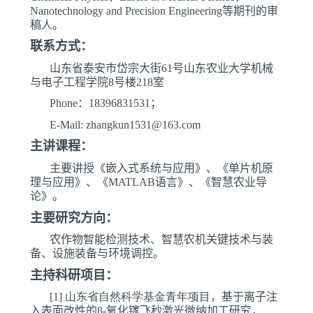
Nanotechnology and Precision Engineering
等期刊的审
稿人。
联系方式：
山东省泰安市岱宗大街
61
号山东农业大学机械
与电子工程学院
8
号楼
218
室
Phone
：
18396831531
；
E-Mail: zhangkun1531@163.com
主讲课程：
主要讲授《嵌入式系统与应用》、《单片机原
理与应用》、《
MATLAB
语言》、《智慧农业导
论》。
主要研究方向：
农作物智能检测技术、智慧农机关键技术与装
备、设施装备与环境调控。
主持科研项目：
[1]
山东省自然科学基金青年项目
，基于离子注
入表面改性的
β-
氧化镓飞秒激光微纳加工研究，