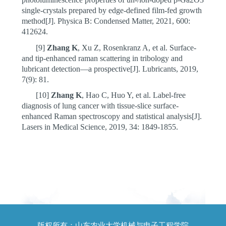
single-crystals prepared by edge-defined film-fed growth
method[J]. Physica B: Condensed Matter, 2021, 600:
412624.
[9]
Zhang K
, Xu Z, Rosenkranz A, et al. Surface-
and tip-enhanced raman scattering in tribology and
lubricant detection—a prospective[J]. Lubricants, 2019,
7(9): 81.
[10]
Zhang K
, Hao C, Huo Y, et al. Label-free
diagnosis of lung cancer with tissue-slice surface-
enhanced Raman spectroscopy and statistical analysis[J].
Lasers in Medical Science, 2019, 34: 1849-1855.
版权所有：山东农业大学机械与电子工程学院