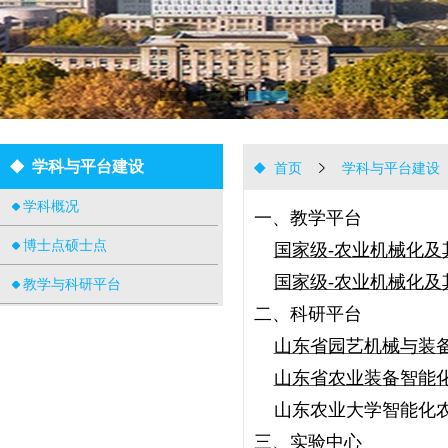
学科与平台建设
首页
学科与平台建设
学科概况
一、教学平台
博士点硕士点
国家级-农业机械化及
国家级-农业机械化
教学与科研平台
二、科研平台
山东省园艺机械与装
山东省农业装备智能
山东农业大学智能化农
三、实验中心