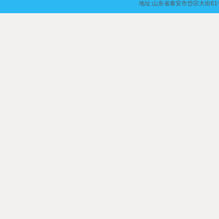
地址:山东省泰安市岱宗大街61号 | 邮编