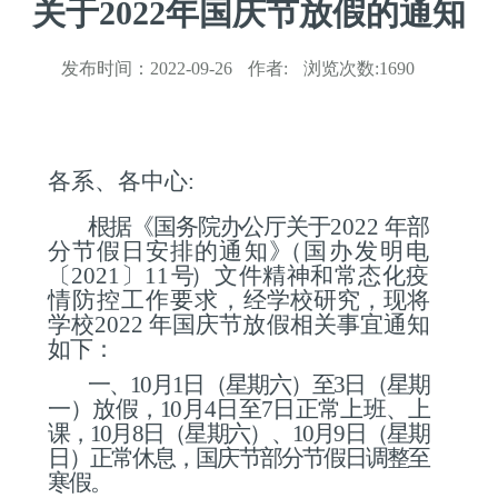
关于2022年国庆节放假的通知
发布时间：
2022-09-26
作者:
浏览次数:
1690
各
系
、各
中心
:
根据《国务院办公厅关于
2022
年部
分节假日安排的通知
》
（
国
办发明电
〔
2021
〕
11
号
）文件精神和常态化疫
情防控工作要求，
经学校研究，现将
学校
2022
年国庆节放假相关事宜通知
如下：
一、
10月1日（星期六）至3日（星期
一）放假，10月4日至7日正常上班、上
课，10月8日（星期六）、10月9日（星期
日）正常休息，国庆节部分节假日调整至
寒假。