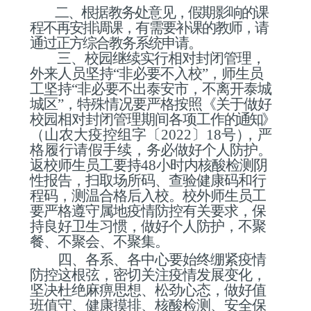
二、根据教务处意见，假期影响的课
程不再安排调课，有需要补课的教师，请
通过正方综合教务系统申请。
三、校园继续实行相对封闭管理，
外来人员坚持
“非必要不
入校
”，师生员
工坚持“非必要不出泰安市，不离开泰城
城区”，
特殊情况要严格按照《关于做好
校园相对封闭管理期间各项工作
的通知》
（
山农大疫控组字〔
20
22
〕
1
8
号
）
，严
格履行请假手续，
务必做好个人防护。
返校师生员工要持
48
小时内核酸检测阴
性
报告，扫取场所码、查验健康码和行
程码，测温合格后入校。校
外师生员工
要严格遵守属地疫情防控有关要求，保
持良好卫生习惯，做好个人防护，不聚
餐、不聚会、不聚集。
四、各
系、各中心
要始终绷紧疫情
防控这根弦，密切关注疫情发展变化，
坚决杜绝麻痹思想、松劲心态，做好值
班值守、
健康摸排、核酸检测、安全保