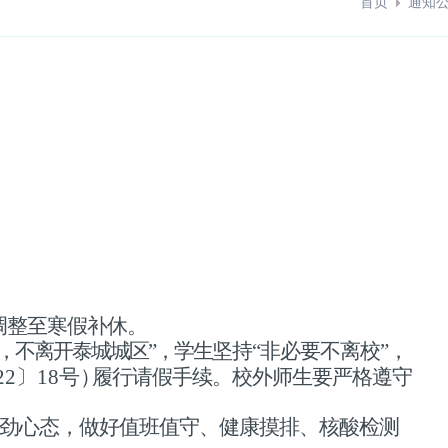
首页
通知
调整至寒假补休。
，不离开泰城城区”，学生
坚持“非必要不离校”，
2〕18
号
）
履行请假手续。校外师生要严格遵守
劲心态，做好值班值守、
健康摸排、核酸检测