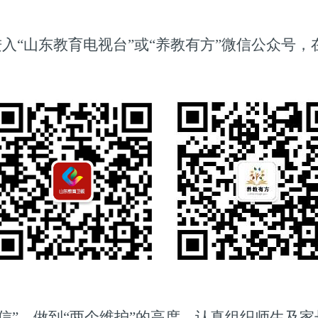
进入
“
山东教育电视台
”
或
“
养教有方
”
微信公众号，
信
”
、做到
“
两个维护
”
的高度，认真组织师生及家