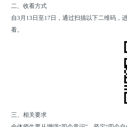
二、收看方式
自
3
月
13
日至
17
日，通过扫描以下二维码，
看。
三、相关要求
全体师生要从增强
“
四个意识
”
、坚定
“
四个自