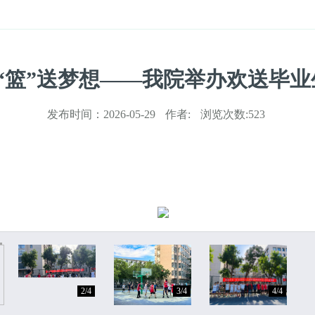
“篮”送梦想——我院举办欢送毕
发布时间：
2026-05-29
作者:
浏览次数:
523
2/4
3/4
4/4