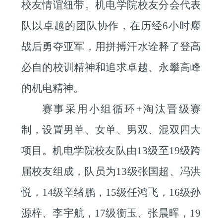
校友情谊纽带。机电学院校友分会代表
队以卓越的团队协作，在历经6小时鏖
战后勇夺亚军，用拼搏汗水诠释了登高
必自的校训精神和追求卓越、永攀高峰
的机电精神。
赛事采用小组循环+淘汰晋级赛
制，设置男单、女单、男双、混双四大
项目。机电学院校友队由13级至19级跨
届校友组成，队员为13级张国超、冯洪
悦，14级辛绪鹏，15级任鸿飞，16级孙
源梓、李宇航，17级衡玉、张晨晖，19