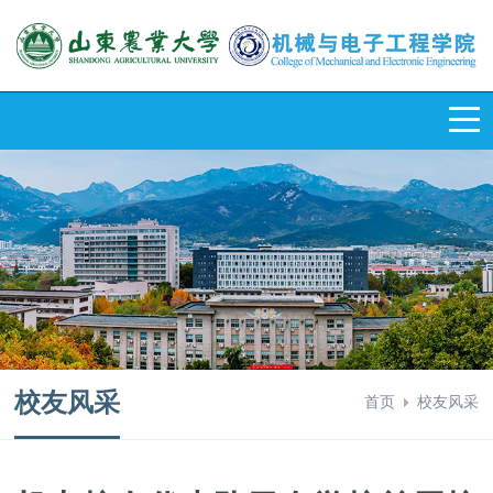
校友风采
首页
校友风采