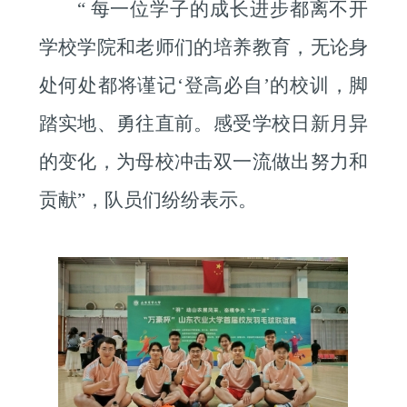
“ 每一位学子的成长进步都离不开
学校学院和老师们的培养教育，无论身
处何处都将谨记‘登高必自’的校训，脚
踏实地、勇往直前。感受学校日新月异
的变化，为母校冲击双一流做出努力和
贡献”，队员们纷纷表示。