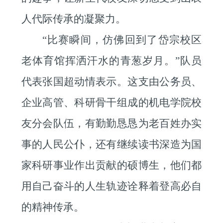
人代际传承的凝聚力。
“比赛瞬间，
仿佛回到了岱宗校区
老体育馆挥洒汗水的青葱岁月。”队员
代表张国超动情表示。这支由公务员、
企业高管、科研骨干组成的机电学院校
友分会队伍，有勤勤恳恳为老百姓办实
事的人民公仆，还有继续读书深造为国
家科研事业作出贡献的硕博生，他们都
用自己奋斗的人生轨迹诠释着登高必自
的精神传承。