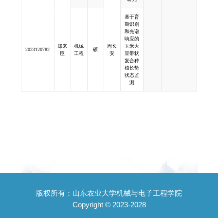
基于育
期识别
和光谱
响应的
郑来
机械
周长
玉米大
2023120782
硕
臣
工程
安
豆带状
复合种
植长势
状态监
测
版权所有：山东农业大学机械与电子工程学院
Copyright © 2023-2028