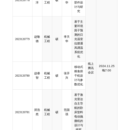
2023120778
硕
洋
工程
华
部件设
计与研
究
基于主
要环境
因子预
测的日
赵敬
机械
李天
2023120779
硕
光温室
德
工程
华
拉膜通
风调温
系统优
化
线上
2024.11.25
移动式
腾讯
晚7:00
粮食烘
会议
赵睿
机械
张开
2023120780
硕
干机设
智
工程
兴
计与参
数优化
基于激
光雷达
自主导
航的卧
郑浩
机械
范国
2023120781
硕
床垫料
然
工程
强
电动抛
撒机的
设计与
研究