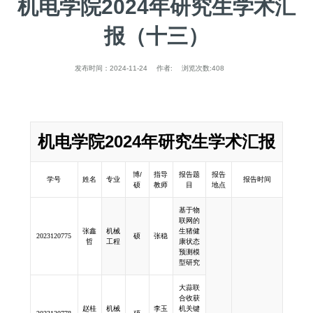
机电学院2024年研究生学术汇
报（十三）
发布时间：
2024-11-24
作者:
浏览次数:
408
机电学院2024年研究生学术汇报
博/
指导
报告题
报告
学号
姓名
专业
报告时间
硕
教师
目
地点
基于物
联网的
张鑫
机械
生猪健
2023120775
硕
张稳
哲
工程
康状态
预测模
型研究
大蒜联
合收获
赵桂
机械
李玉
机关键